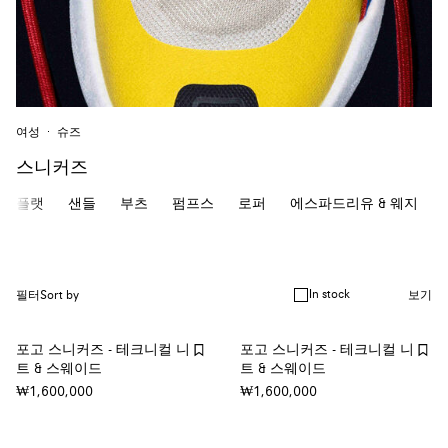
여성
슈즈
스니커즈
플랫
샌들
부츠
펌프스
로퍼
에스파드리유 & 웨지
In stock
필터
Sort by
보기
포고 스니커즈 - 테크니컬 니
포고 스니커즈 - 테크니컬 니
트 & 스웨이드
트 & 스웨이드
₩1,600,000
₩1,600,000