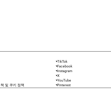
TikTok
Facebook
Instagram
X
YouTube
책 및 쿠키 정책
Pinterest