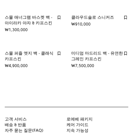
스몰 애너그램 바스켓 백 -
클라우드솔로 스니커즈
아이라카 야자 & 카프스킨
₩910,000
₩1,300,000
스몰 퍼즐 엣지 백 - 클래식
미디엄 마드리드 백 - 유연한
카프스킨
그레인 카프스킨
₩4,900,000
₩7,500,000
고객 서비스
로에베 패키지
배송 & 반품
케어 가이드
자주 묻는 질문(FAQ)
지속 가능성