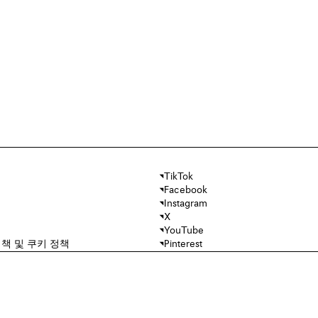
TikTok
Facebook
Instagram
X
YouTube
책 및 쿠키 정책
Pinterest