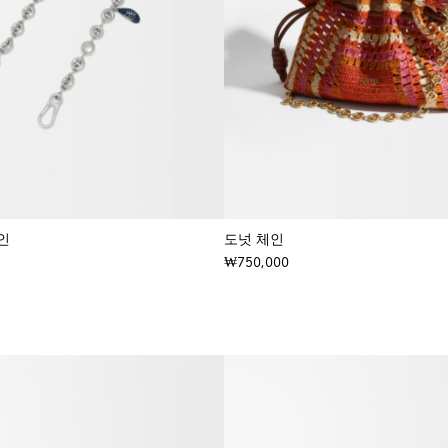
인
도넛 체인
₩750,000