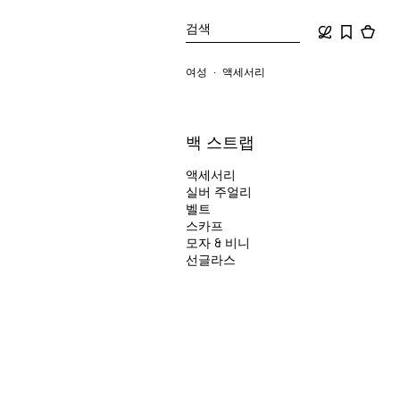
검색
여성
액세서리
백 스트랩
액세서리
실버 주얼리
벨트
스카프
모자 & 비니
선글라스