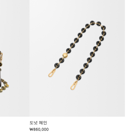
도넛 체인
₩860,000
+ 컬러