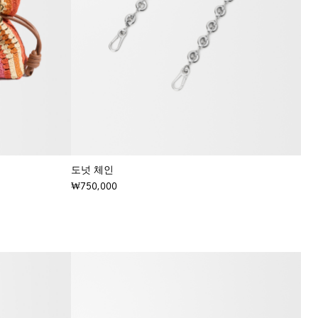
도넛 체인
₩750,000
+ 컬러
+ 컬러