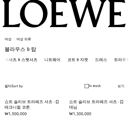
여성
여성 의류
블라우스 & 탑
티셔츠 & 스웻셔츠
니트웨어
코트 & 자켓
드레스
트라우저
In stock
필터
Sort by
보기
쇼트 슬리브 트라페즈 셔츠 -
쇼트 슬리브 트라페즈 셔츠 -
테크니컬 코튼
데님
₩1,500,000
₩1,300,000