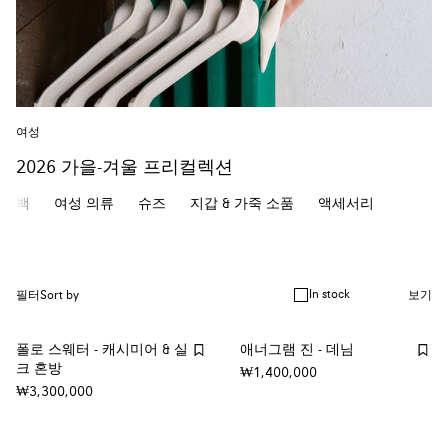
여성
2026 가을-겨울 프리컬렉션
백
여성 의류
슈즈
지갑 & 가죽 소품
액세서리
In stock
필터
Sort by
보기
폴로 스웨터 - 캐시미어 & 실
애너그램 진 - 데님
크 혼방
₩1,400,000
₩3,300,000