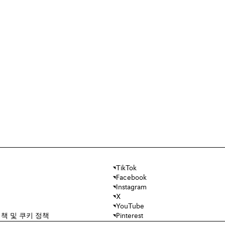
TikTok
Facebook
Instagram
X
YouTube
책 및 쿠키 정책
Pinterest