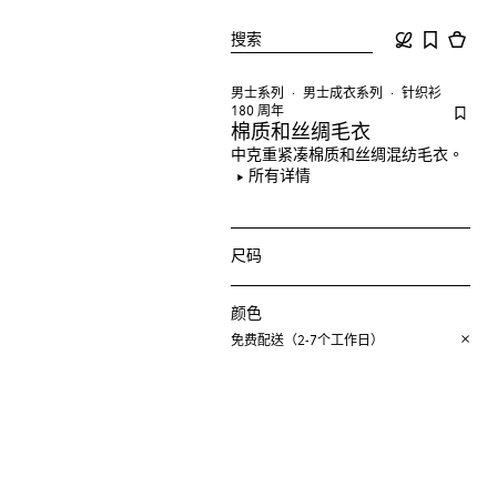
搜索
男士系列
男士成衣系列
针织衫
180 周年
棉质和丝绸毛衣
中克重紧凑棉质和丝绸混纺毛衣。
所有详情
尺码
颜色
免费配送（2-7个工作日）