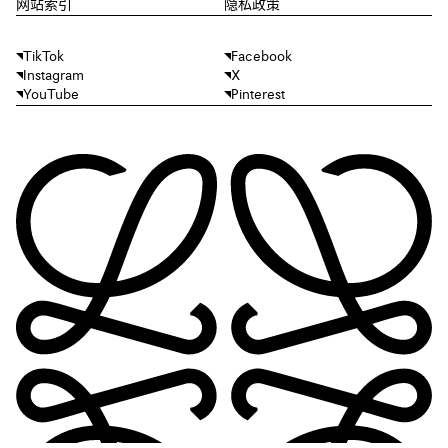
网站索引
隐私政策
TikTok
Facebook
Instagram
X
YouTube
Pinterest