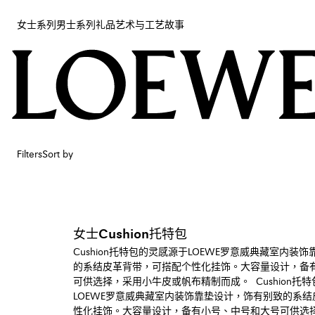
女士系列
男士系列
礼品
艺术与工艺
故事
女士系列
男士系列
礼品
艺术与工艺
故事
Filters
Sort by
女士Cushion托特包
Cushion托特包的灵感源于LOEWE罗意威典藏室内装
的系结皮革背带，可搭配个性化挂饰。大容量设计，备
可供选择，采用小牛皮或帆布精制而成。 Cushion托
LOEWE罗意威典藏室内装饰靠垫设计，饰有别致的系
性化挂饰。大容量设计，备有小号、中号和大号可供选