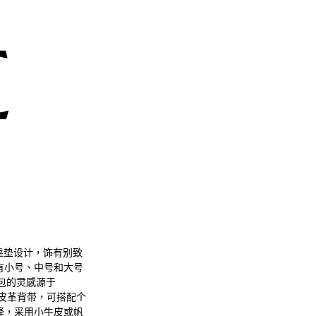
饰靠垫设计，饰有别致
有小号、中号和大号
特包的灵感源于
结皮革背带，可搭配个
择，采用小牛皮或帆