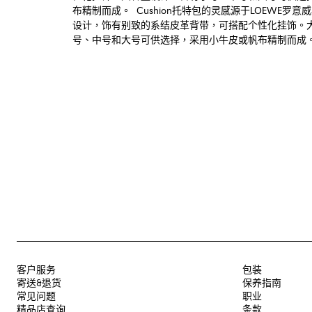
布精制而成。 Cushion托特包的灵感源于LOEWE罗
设计，饰有别致的系结皮革背带，可搭配个性化挂饰。
号、中号和大号可供选择，采用小牛皮或帆布精制而成
客户服务
包装
寄送&退货
保养指南
常见问题
职业
精品店查询
条款