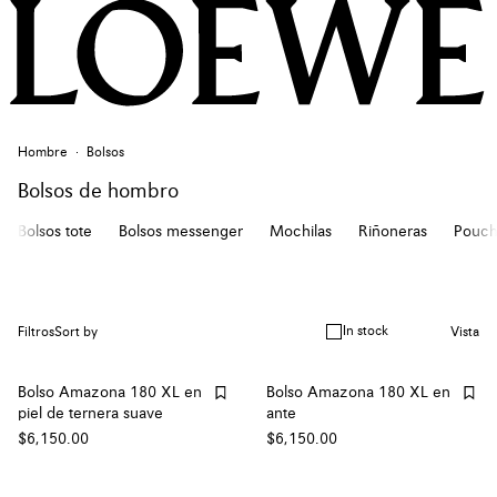
Hombre
Bolsos
Bolsos de hombro
Bolsos tote
Bolsos messenger
Mochilas
Riñoneras
Pouch
In stock
Filtros
Sort by
Vista
Bolso Amazona 180 XL en
Bolso Amazona 180 XL en
piel de ternera suave
ante
$6,150.00
$6,150.00