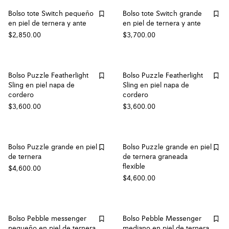
Bolso tote Switch pequeño
Bolso tote Switch grande
en piel de ternera y ante
en piel de ternera y ante
$2,850.00
$3,700.00
Bolso Puzzle Featherlight
Bolso Puzzle Featherlight
Sling en piel napa de
Sling en piel napa de
cordero
cordero
$3,600.00
$3,600.00
Bolso Puzzle grande en piel
Bolso Puzzle grande en piel
de ternera
de ternera graneada
flexible
$4,600.00
$4,600.00
Bolso Pebble messenger
Bolso Pebble Messenger
pequeño en piel de ternera
mediano en piel de ternera