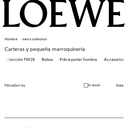
Hombre
men's collection
Carteras y pequeña marroquinería
Colección FW26
Bolsos
Prêt-à-porter hombre
Accesorios
In stock
Filtros
Sort by
Vista