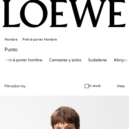
Hombre
Prêt-à-porter Hombre
Punto
Prêt-à-porter hombre
Camisetas y polos
Sudaderas
Abrigos
In stock
Filtros
Sort by
Vista