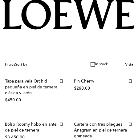
In stock
Filtros
Sort by
Vista
Tapa para vela Orchid
Pin Cherry
pequeña en piel de ternera
$290.00
clásica y latón
$450.00
Bolso Roomy hobo en ante
Cartera con tres pliegues
de piel de ternera
Anagram en piel de ternera
graneada
$3,450.00