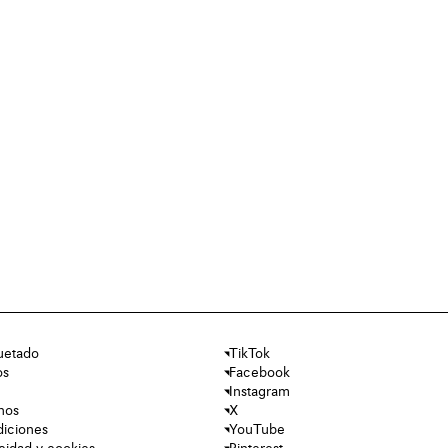
uetado
TikTok
os
Facebook
Instagram
nos
X
diciones
YouTube