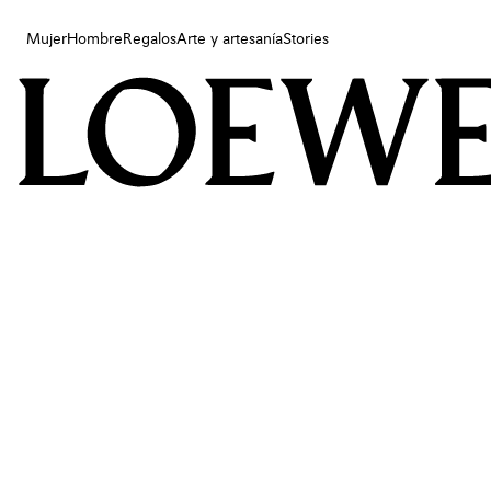
Mujer
Hombre
Regalos
Arte y artesanía
Stories
Mujer
Hombre
Regalos
Arte y artesanía
Stories