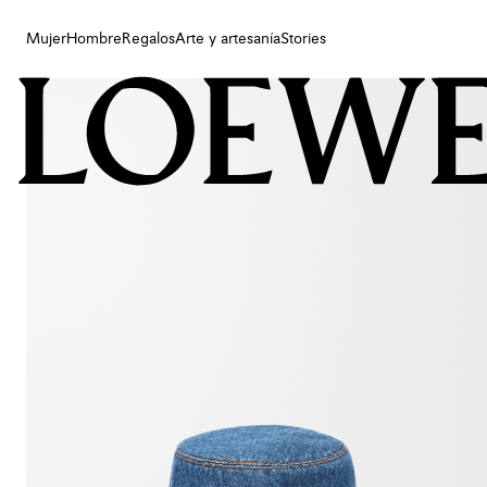
Mujer
Hombre
Regalos
Arte y artesanía
Stories
Mujer
Hombre
Regalos
Arte y artesanía
Stories