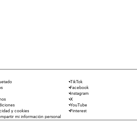
uetado
TikTok
os
Facebook
Instagram
nos
X
diciones
YouTube
acidad y cookies
Pinterest
mpartir mi información personal