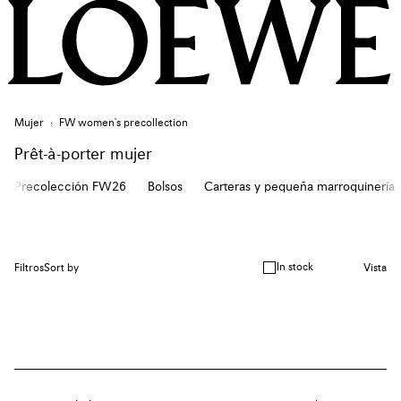
Mujer
FW women's precollection
Prêt-à-porter mujer
Precolección FW26
Bolsos
Carteras y pequeña marroquinería
In stock
Filtros
Sort by
Vista