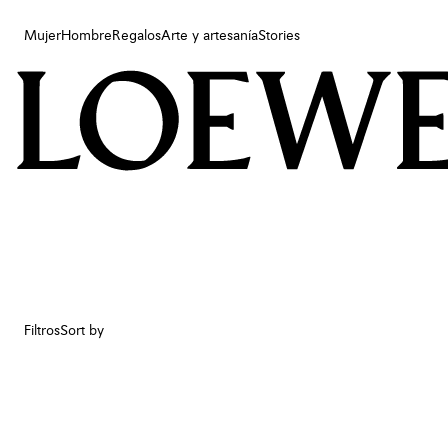
Mujer
Hombre
Regalos
Arte y artesanía
Stories
Mujer
Hombre
Regalos
Arte y artesanía
Stories
Filtros
Sort by