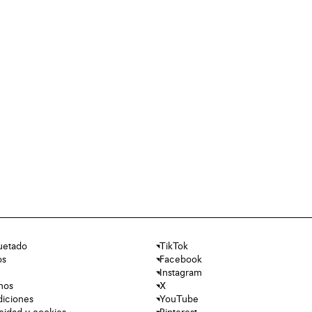
uetado
TikTok
os
Facebook
Instagram
nos
X
diciones
YouTube