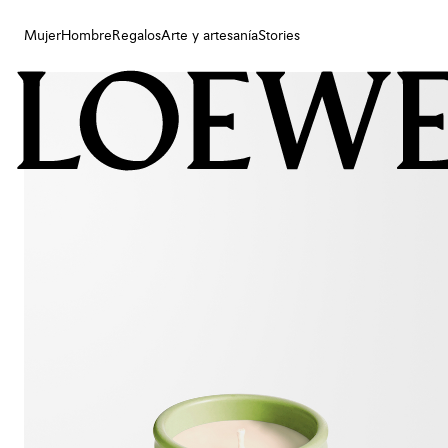
Mujer
Hombre
Regalos
Arte y artesanía
Stories
Mujer
Hombre
Regalos
Arte y artesanía
Stories