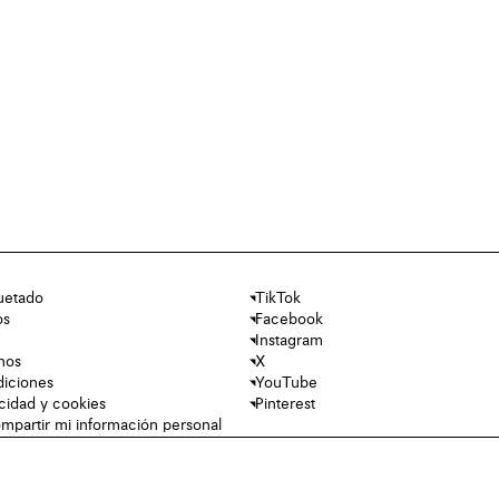
uetado
TikTok
os
Facebook
Instagram
nos
X
diciones
YouTube
acidad y cookies
Pinterest
mpartir mi información personal