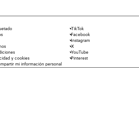
uetado
TikTok
os
Facebook
Instagram
nos
X
diciones
YouTube
acidad y cookies
Pinterest
mpartir mi información personal