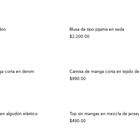
dón
Blusa de tipo pijama en seda
$2,200.00
a corta en denim
Camisa de manga corta en tejido d
$990.00
en algodón elástico
Top sin mangas en mezcla de jerse
$490.00