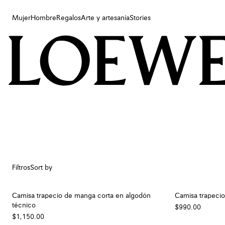
Mujer
Hombre
Regalos
Arte y artesanía
Stories
Mujer
Hombre
Regalos
Arte y artesanía
Stories
Filtros
Sort by
Camisa trapecio de manga corta en algodón
Camisa trapeci
técnico
$990.00
$1,150.00