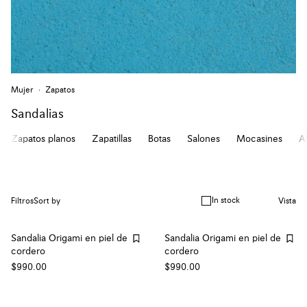
Mujer
Zapatos
Sandalias
Zapatos planos
Zapatillas
Botas
Salones
Mocasines
A
In stock
Filtros
Sort by
Vista
Sandalia Origami en piel de
Sandalia Origami en piel de
cordero
cordero
$990.00
$990.00