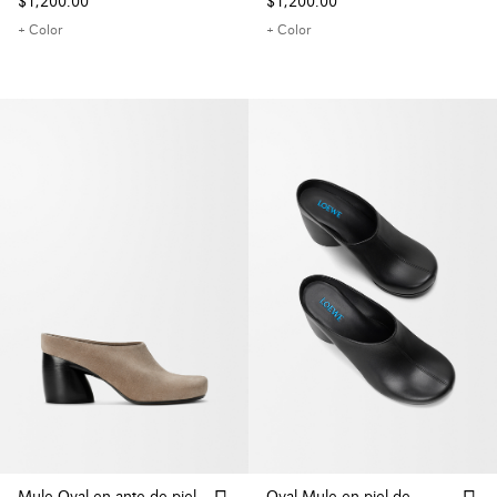
$1,200.00
$1,200.00
+ Color
+ Color
Mule Oval en ante de piel
Oval Mule en piel de