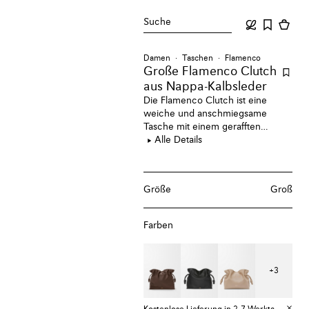
Suche
Damen
Taschen
Flamenco
Große Flamenco Clutch
aus Nappa-Kalbsleder
Die Flamenco Clutch ist eine
weiche und anschmiegsame
Tasche mit einem gerafften
Verschluss und historischen
Alle Details
Kordelzügen mit Knoten. Diese
große Version ist aus
Kalbsnappaleder gefertigt.
Größe
Groß
Farben
+
3