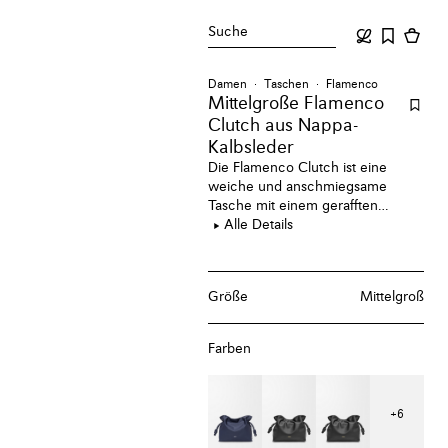
Suche
Damen
Taschen
Flamenco
Mittelgroße Flamenco
Clutch aus Nappa-
Kalbsleder
Die Flamenco Clutch ist eine
weiche und anschmiegsame
Tasche mit einem gerafften
Verschluss und historischen
Alle Details
Kordelzügen mit Knoten. Diese
mittelgroße Version ist aus
glänzendem Nappa-Kalbsleder
Größe
Mittelgroß
gefertigt.
Farben
+
6