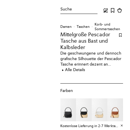
Suche
Korb- und
Damen
Taschen
Sommertaschen
Mittelgroße Pescador
Tasche aus Bast und
Kalbsleder
Die geschwungene und dennoch
grafische Silhouette der Pescador
Tasche erinnert dezent an
Anglertaschen. Der zart gewebte
Alle Details
Griff unterstreicht die
Handwerkskunst von LOEWE,
während der Fischanhänger dem
Farben
edlen, raffinierten Design eine
verspielte Note verleiht.
Kostenlose Lieferung in 2-7 Werktagen