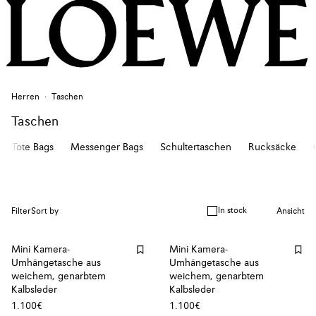
Herren
Taschen
Taschen
Tote Bags
Messenger Bags
Schultertaschen
Rucksäcke
In stock
Filter
Sort by
Ansicht
Mini Kamera-
Mini Kamera-
Umhängetasche aus
Umhängetasche aus
weichem, genarbtem
weichem, genarbtem
Kalbsleder
Kalbsleder
1.100€
1.100€