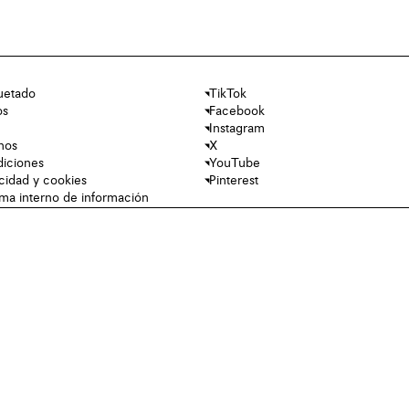
uetado
TikTok
os
Facebook
Instagram
nos
X
diciones
YouTube
acidad y cookies
Pinterest
tema interno de información