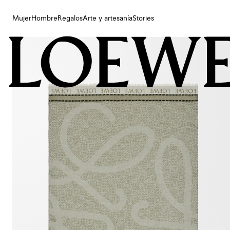
Mujer
Hombre
Regalos
Arte y artesanía
Stories
Mujer
Hombre
Regalos
Arte y artesanía
Stories