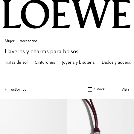
Mujer
Accesorios
Llaveros y charms para bolsos
Gafas de sol
Cinturones
Joyería y bisutería
Dados y accesori
In stock
Filtros
Sort by
Vista