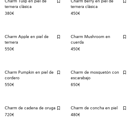
Charm Tulip en piel de
Charm Berry en piel de
ternera clásica
ternera clásica
380€
450€
Charm Apple en piel de
Charm Mushroom en
ternera
cuerda
550€
450€
Charm Pumpkin en piel de
Charm de mosquetón con
cordero
escarabajo
550€
650€
Charm de cadena de oruga
Charm de concha en piel
720€
480€