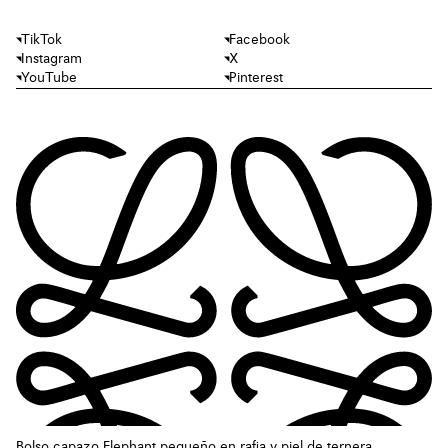
TikTok
Facebook
Instagram
X
YouTube
Pinterest
Bolso capazo Elephant pequeño en rafia y piel de ternera