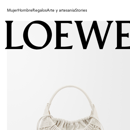
Mujer
Hombre
Regalos
Arte y artesanía
Stories
Mujer
Hombre
Regalos
Arte y artesanía
Stories