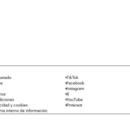
uetado
TikTok
os
Facebook
Instagram
nos
X
diciones
YouTube
acidad y cookies
Pinterest
tema interno de información