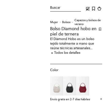
Buscar
Capazos y bolsos de
Mujer
Bolsos
verano
Bolso Diamond hobo en
piel de ternera
El Diamond Hobo es un bolso
tejido totalmente a mano que
reúne técnicas artesanales
excepcionales en una sola pieza.
Todos los detalles
Cada bolso viene con una bolsa
en piel con cordón de ajuste
extraíble adornada con un
Color
medallón con el anagrama
grabado. Esta versión está
confeccionada en piel de ternera.
Envío gratis en 2-7 días hábiles