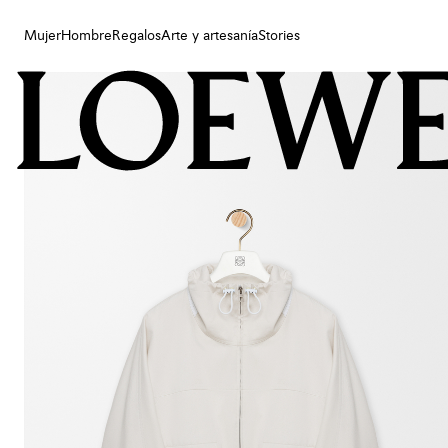
Mujer
Hombre
Regalos
Arte y artesanía
Stories
Mujer
Hombre
Regalos
Arte y artesanía
Stories