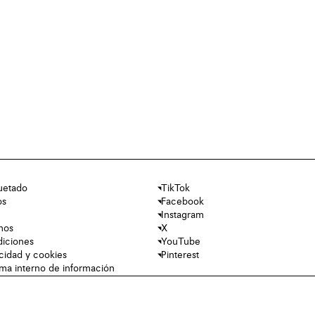
uetado
TikTok
os
Facebook
Instagram
nos
X
diciones
YouTube
acidad y cookies
Pinterest
tema interno de información