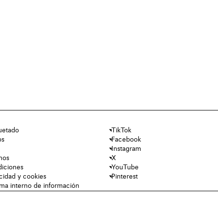
uetado
TikTok
os
Facebook
Instagram
nos
X
diciones
YouTube
acidad y cookies
Pinterest
tema interno de información