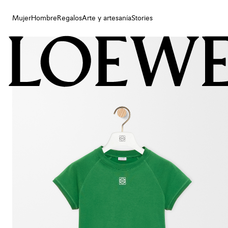
Mujer
Hombre
Regalos
Arte y artesanía
Stories
Mujer
Hombre
Regalos
Arte y artesanía
Stories