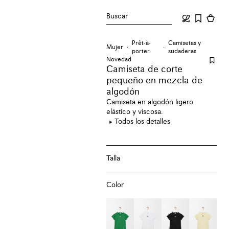
Buscar
Prêt-à-
Camisetas y
Mujer
porter
sudaderas
Novedad
Camiseta de corte
pequeño en mezcla de
algodón
Camiseta en algodón ligero
elástico y viscosa.
Todos los detalles
Talla
Color