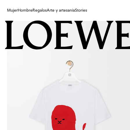
Mujer
Hombre
Regalos
Arte y artesanía
Stories
Mujer
Hombre
Regalos
Arte y artesanía
Stories