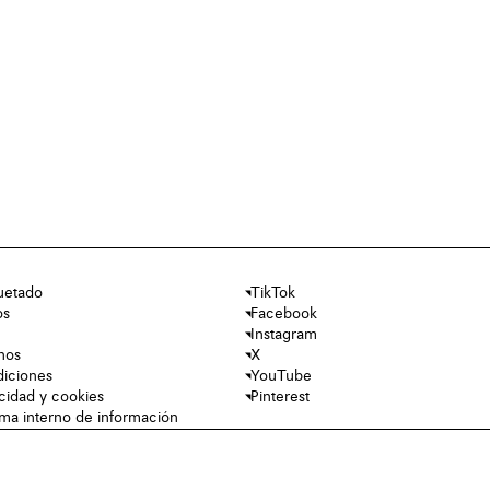
uetado
TikTok
os
Facebook
Instagram
nos
X
diciones
YouTube
acidad y cookies
Pinterest
tema interno de información