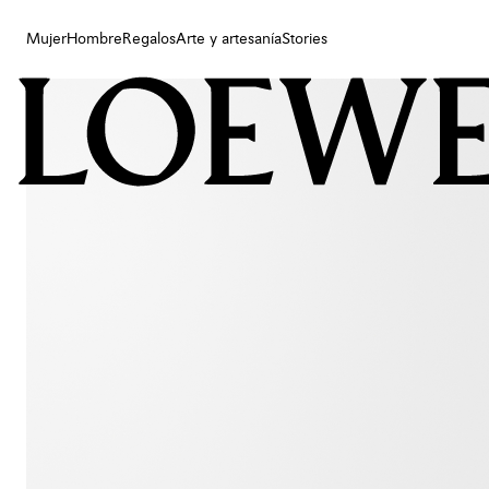
Mujer
Hombre
Regalos
Arte y artesanía
Stories
Mujer
Hombre
Regalos
Arte y artesanía
Stories