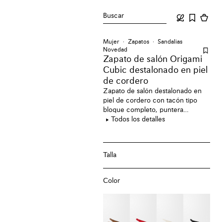
Buscar
Mujer
Zapatos
Sandalias
Novedad
Zapato de salón Origami
Cubic destalonado en piel
de cordero
Zapato de salón destalonado en
piel de cordero con tacón tipo
bloque completo, puntera
puntiaguda, una línea superior
Todos los detalles
ligeramente elevada que realza el
empeine y una tira elástica que
facilita su puesta.
Talla
Color