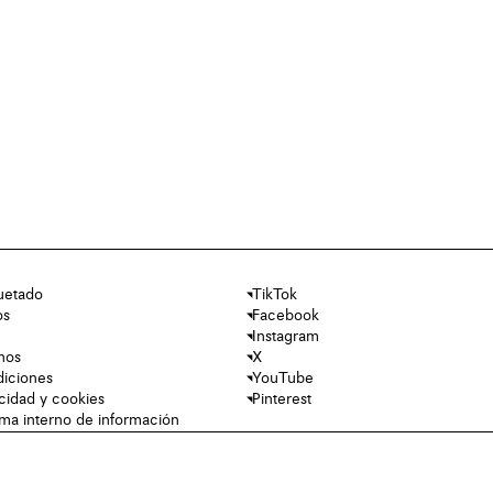
uetado
TikTok
os
Facebook
Instagram
nos
X
diciones
YouTube
acidad y cookies
Pinterest
tema interno de información