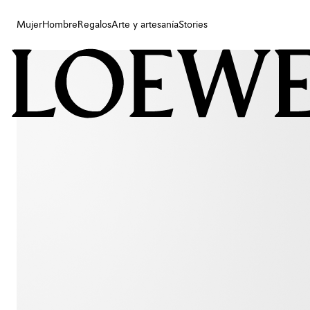
Mujer
Hombre
Regalos
Arte y artesanía
Stories
Mujer
Hombre
Regalos
Arte y artesanía
Stories