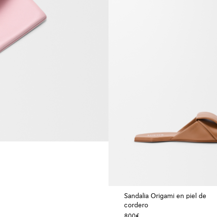
+ Color
Sandalia Origami en piel de
cordero
800€