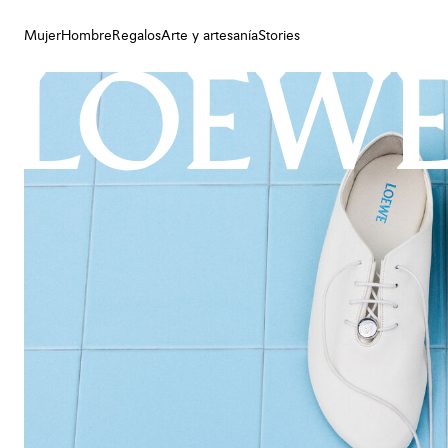
Mujer
Hombre
Regalos
Arte y artesanía
Stories
Mujer
Hombre
Regalos
Arte y artesanía
Stories