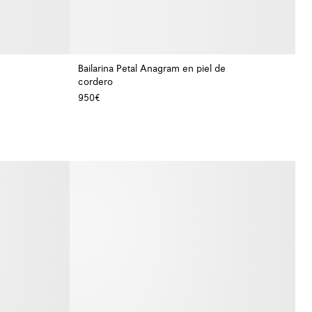
Bailarina Petal Anagram en piel de
cordero
+ Color
+ Color
950€