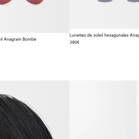
Lunettes de soleil hexagonales An
leil Anagram Bombé
390€
+ Couleur