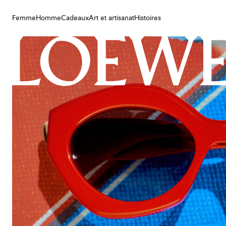
Femme
Homme
Cadeaux
Art et artisanat
Histoires
Femme
Homme
Cadeaux
Art et artisanat
Histoires