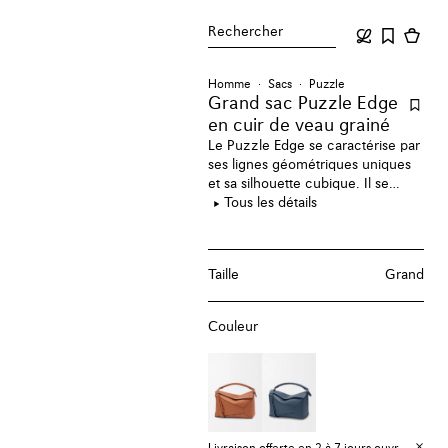
Rechercher
Homme
Sacs
Puzzle
Grand sac Puzzle Edge
en cuir de veau grainé
Le Puzzle Edge se caractérise par
ses lignes géométriques uniques
et sa silhouette cubique. Il se
distingue de la construction
Tous les détails
classique par ses panneaux
superposés à piqûres simples. Ce
grand modèle est réalisé en cuir
Taille
Grand
de veau classique.
Couleur