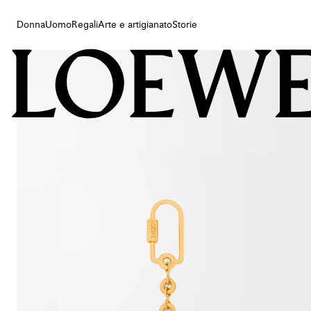
Donna
Uomo
Regali
Arte e artigianato
Storie
Donna
Uomo
Regali
Arte e artigianato
Storie