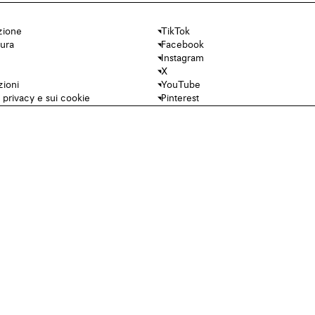
zione
TikTok
cura
Facebook
Instagram
X
zioni
YouTube
a privacy e sui cookie
Pinterest