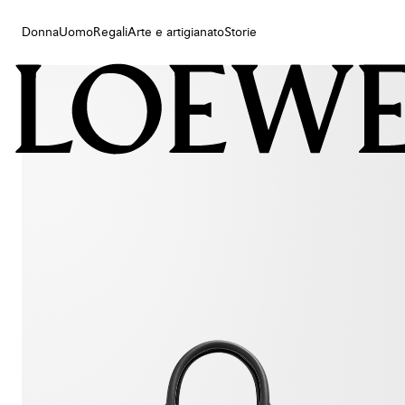
Donna
Uomo
Regali
Arte e artigianato
Storie
Donna
Uomo
Regali
Arte e artigianato
Storie