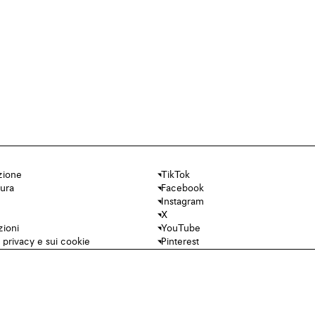
zione
TikTok
cura
Facebook
Instagram
X
zioni
YouTube
a privacy e sui cookie
Pinterest