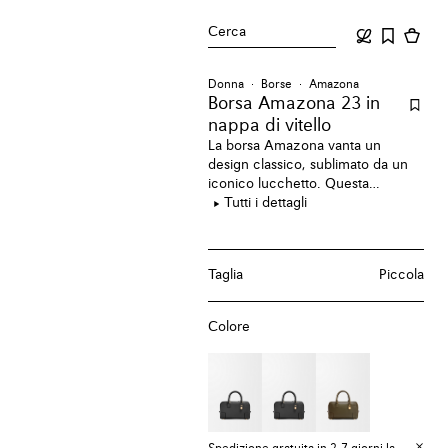
Cerca
Donna
Borse
Amazona
Borsa Amazona 23
in
nappa di vitello
La borsa Amazona vanta un
design classico, sublimato da un
iconico lucchetto. Questa
versione è realizzata in nappa di
Tutti i dettagli
vitello.
Taglia
Piccola
Colore