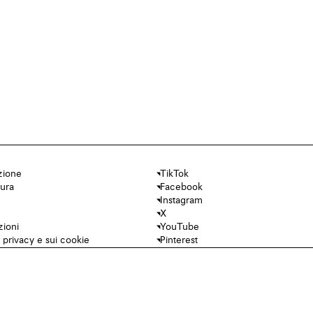
zione
TikTok
cura
Facebook
Instagram
X
zioni
YouTube
a privacy e sui cookie
Pinterest