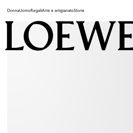
Donna
Uomo
Regali
Arte e artigianato
Storie
Donna
Uomo
Regali
Arte e artigianato
Storie