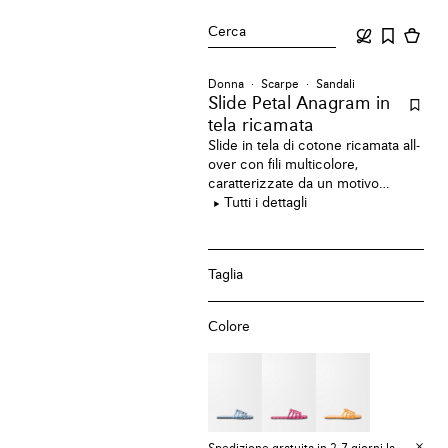
Cerca
Donna
Scarpe
Sandali
Slide Petal Anagram
in
tela ricamata
Slide in tela di cotone ricamata all-
over con fili multicolore,
caratterizzate da un motivo
Anagram traforato sulla tomaia,
Tutti i dettagli
cuciture realizzate a mano e
punta a forma di petalo.
Taglia
Colore