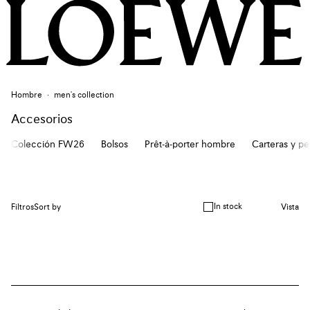
Hombre
men's collection
Accesorios
Colección FW26
Bolsos
Prêt-à-porter hombre
Carteras y p
In stock
Filtros
Sort by
Vista