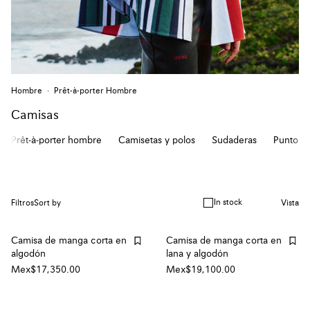
Hombre
Prêt-à-porter Hombre
Camisas
Prêt-à-porter hombre
Camisetas y polos
Sudaderas
Punto
In stock
Filtros
Sort by
Vista
Camisa de manga corta en
Camisa de manga corta en
algodón
lana y algodón
Mex$17,350.00
Mex$19,100.00