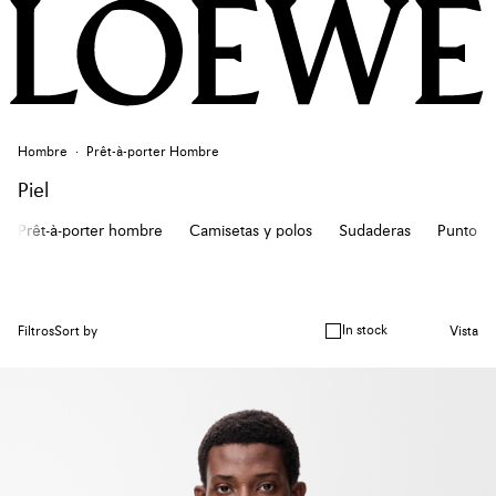
Hombre
Prêt-à-porter Hombre
Piel
Prêt-à-porter hombre
Camisetas y polos
Sudaderas
Punto
In stock
Filtros
Sort by
Vista