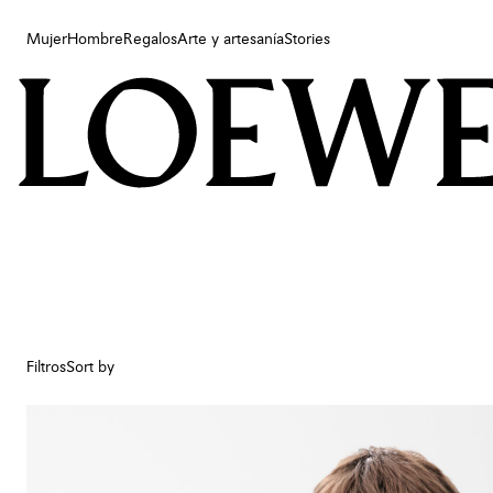
Mujer
Hombre
Regalos
Arte y artesanía
Stories
Mujer
Hombre
Regalos
Arte y artesanía
Stories
Filtros
Sort by