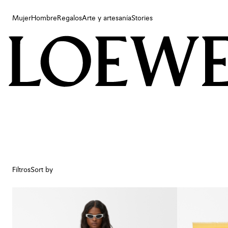
Mujer
Hombre
Regalos
Arte y artesanía
Stories
Mujer
Hombre
Regalos
Arte y artesanía
Stories
Filtros
Sort by