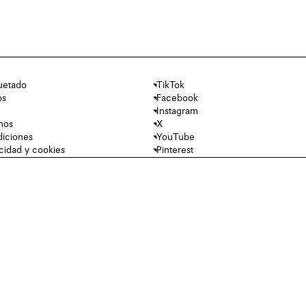
uetado
TikTok
os
Facebook
Instagram
nos
X
diciones
YouTube
acidad y cookies
Pinterest