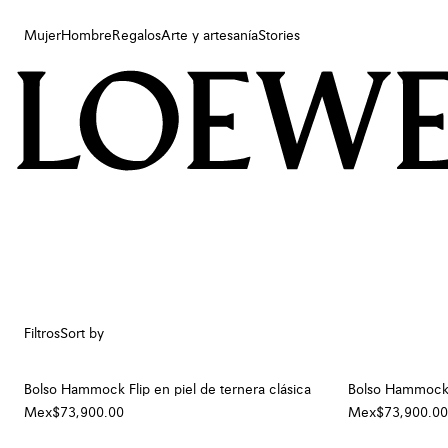
Mujer
Hombre
Regalos
Arte y artesanía
Stories
Mujer
Hombre
Regalos
Arte y artesanía
Stories
Filtros
Sort by
Bolso Hammock Flip en piel de ternera clásica
Bolso Hammock F
Mex$73,900.00
Mex$73,900.00