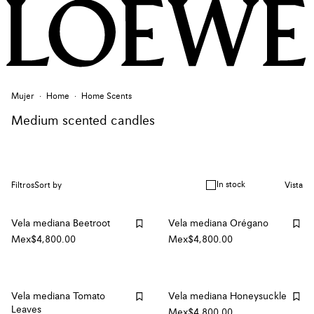
Mujer
Home
Home Scents
Medium scented candles
In stock
Filtros
Sort by
Vista
Vela mediana Beetroot
Vela mediana Orégano
Mex$4,800.00
Mex$4,800.00
Vela mediana Tomato
Vela mediana Honeysuckle
Leaves
Mex$4,800.00