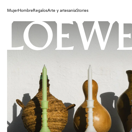
Mujer
Hombre
Regalos
Arte y artesanía
Stories
Mujer
Hombre
Regalos
Arte y artesanía
Stories