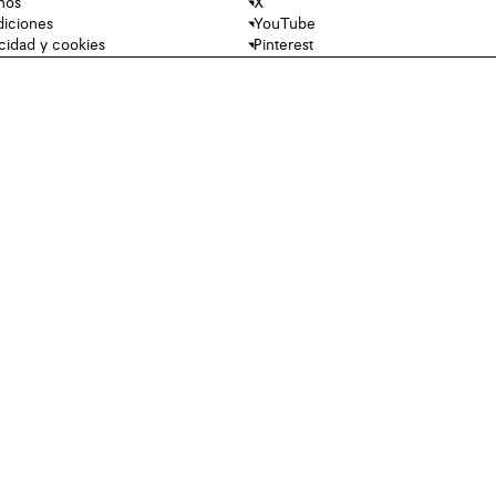
nos
X
diciones
YouTube
acidad y cookies
Pinterest