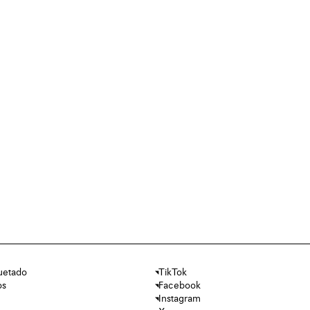
uetado
TikTok
os
Facebook
Instagram