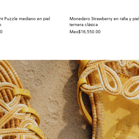
ght Puzzle mediano en piel
Monedero Strawberry en rafia y pie
o
ternera clásica
00
Mex$16,550.00