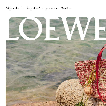
Mujer
Hombre
Regalos
Arte y artesanía
Stories
Mujer
Hombre
Regalos
Arte y artesanía
Stories